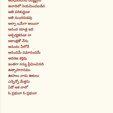
అవధులేలేనిది దివ్యమైన
అనాదిలో నియమించబడిన
అతి పరిశుద్ధుడా
అతి సుందరుడవు
ఆల్ఫా ఒమేగా అయినా
ఆనంద యాత్ర ఇది
ఆశ్చర్యకరుడా నా
ఆకాంక్షతో నేను
ఆనందం నీలోనే
ఆనందమే పమానందమే
ఆదరణ కర్తవు
ఇంతగా నన్ను ప్రేమించినది
ఉత్సాహగానము
ఊహలు నాదు ఊటలు
ఎన్నెన్నో మేళ్లను
ఏదో ఆశ నాలో
ఓ ప్రభువా ఓ ప్రభువా