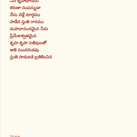
నీవే కృపాధారము
కరుణా సంపన్నుడా
నేను వెళ్లే మార్గము
పాడేద స్తుతి గానము
మహదానందమైన నీదు
ప్రేమేశాశ్వతమైన
కృపా కృపా సజీవులతో
అతి సుందరుడవు
స్తుతి పాడుటకె బ్రతికించిన
Share