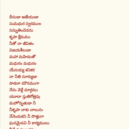
దీనుడా అజేయుడా
సుమధుర స్వరముల
సన్నుతించెదను
కృపా క్షేమము
నీతో నా జీవితం
విజయశీలుడా
మహా మహిమతో
మధురం మధురం
యేసయ్య కనికర
నా నీతి సూర్యుడా
పాడనా మౌనముగా
నేను వెళ్లే మార్గము
యూదా స్తుతిగోత్రపు
మహోన్నతుడా నీ
నీకృపా నాకు చాలును
నేనెందుకని నీ సొత్తుగా
ఘనమైనవి నీ కార్యములు