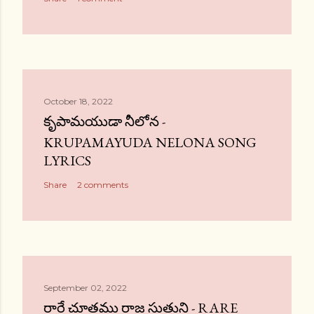
October 18, 2022
కృపామయుడా నీలోన -
KRUPAMAYUDA NELONA SONG
LYRICS
Share
2 comments
September 02, 2022
రారే చూతము రాజ సుతుని - RARE